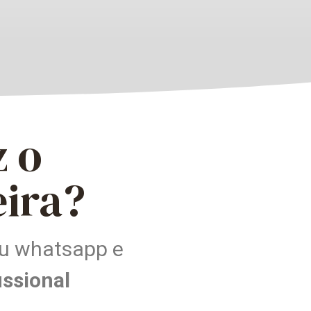
z o
eira?
eu whatsapp e
issional