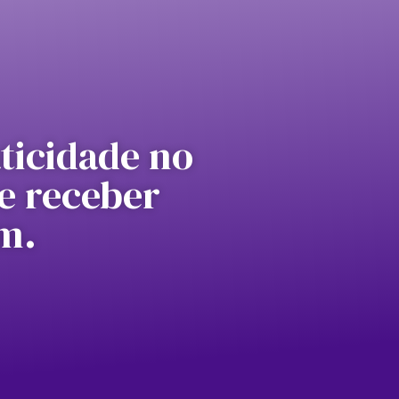
aticidade no
e receber
am.