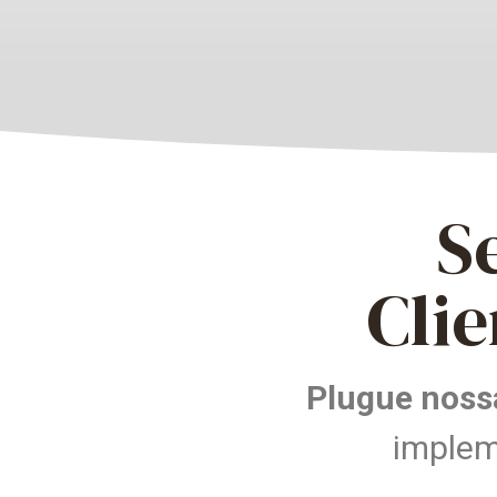
S
Clie
Plugue nossa
implem