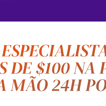
ESPECIALIST
 DE $100 NA
A MÃO 24H PO