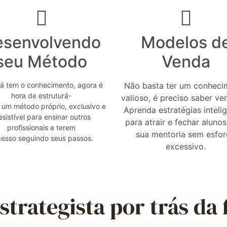
esenvolvendo
Modelos d
seu Método
Venda
já tem o conhecimento, agora é
Não basta ter um conheci
hora de estruturá-
valioso, é preciso saber ve
e um método próprio, exclusivo e
Aprenda estratégias inteli
resistível para ensinar outros
para atrair e fechar aluno
profissionais a terem
sua mentoria sem esfo
cesso seguindo seus passos.
excessivo.
strategista por trás da