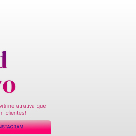
d
vo
trine atrativa que
 clientes!
INSTAGRAM