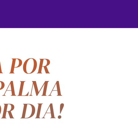
A POR
 PALMA
R DIA!