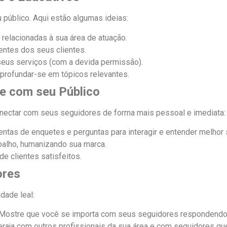
úblico. Aqui estão algumas ideias:
 relacionadas à sua área de atuação.
ntes dos seus clientes.
eus serviços (com a devida permissão).
aprofundar-se em tópicos relevantes.
se com seu Público
nectar com seus seguidores de forma mais pessoal e imediata:
entas de enquetes e perguntas para interagir e entender melhor 
abalho, humanizando sua marca.
e clientes satisfeitos.
ores
dade leal:
Mostre que você se importa com seus seguidores respondendo 
eraja com outros profissionais da sua área e com seguidores q