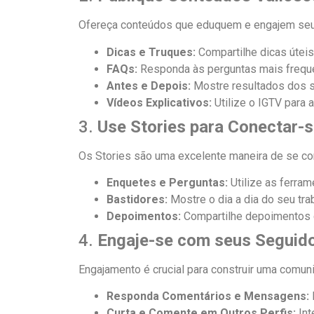
Ofereça conteúdos que eduquem e engajem seu p
Dicas e Truques:
Compartilhe dicas úteis
FAQs:
Responda às perguntas mais freque
Antes e Depois:
Mostre resultados dos s
Vídeos Explicativos:
Utilize o IGTV para 
3.
Use Stories para Conectar-
Os Stories são uma excelente maneira de se co
Enquetes e Perguntas:
Utilize as ferram
Bastidores:
Mostre o dia a dia do seu tr
Depoimentos:
Compartilhe depoimentos d
4.
Engaje-se com seus Seguid
Engajamento é crucial para construir uma comuni
Responda Comentários e Mensagens:
Curta e Comente em Outros Perfis:
Int