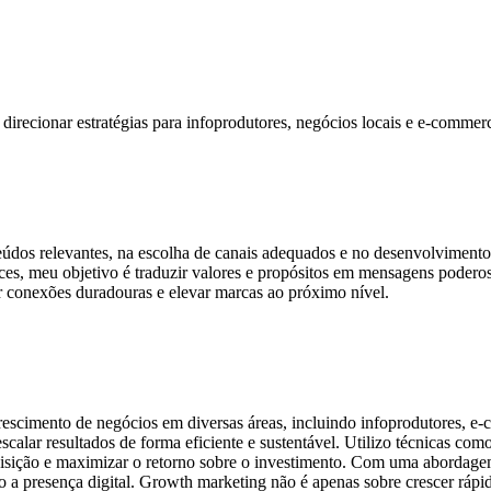
m direcionar estratégias para infoprodutores, negócios locais e e-commer
údos relevantes, na escolha de canais adequados e no desenvolvimento 
ces, meu objetivo é traduzir valores e propósitos em mensagens poderos
r conexões duradouras e elevar marcas ao próximo nível.
crescimento de negócios em diversas áreas, incluindo infoprodutores, e
scalar resultados de forma eficiente e sustentável. Utilizo técnicas c
uisição e maximizar o retorno sobre o investimento. Com uma abordagem 
ndo a presença digital. Growth marketing não é apenas sobre crescer ráp